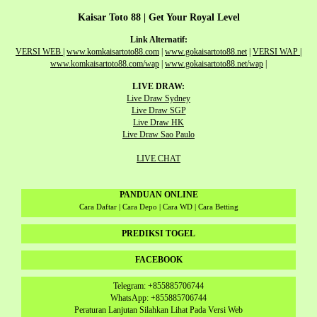
Kaisar Toto 88 | Get Your Royal Level
Link Alternatif:
VERSI WEB
|
www.komkaisartoto88.com
|
www.gokaisartoto88.net
|
VERSI WAP
|
www.komkaisartoto88.com/wap
|
www.gokaisartoto88.net/wap
|
LIVE DRAW:
Live Draw Sydney
Live Draw SGP
Live Draw HK
Live Draw Sao Paulo
LIVE CHAT
PANDUAN ONLINE
Cara Daftar | Cara Depo | Cara WD | Cara Betting
PREDIKSI TOGEL
FACEBOOK
Telegram: +855885706744
WhatsApp: +855885706744
Peraturan Lanjutan Silahkan Lihat Pada Versi Web