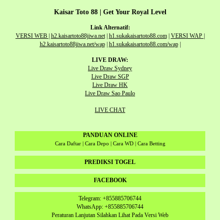
Kaisar Toto 88 | Get Your Royal Level
Link Alternatif:
VERSI WEB
|
h2.kaisartoto88jiwa.net
|
h1.sukakaisartoto88.com
|
VERSI WAP
|
h2.kaisartoto88jiwa.net/wap
|
h1.sukakaisartoto88.com/wap
|
LIVE DRAW:
Live Draw Sydney
Live Draw SGP
Live Draw HK
Live Draw Sao Paulo
LIVE CHAT
PANDUAN ONLINE
Cara Daftar | Cara Depo | Cara WD | Cara Betting
PREDIKSI TOGEL
FACEBOOK
Telegram: +855885706744
WhatsApp: +855885706744
Peraturan Lanjutan Silahkan Lihat Pada Versi Web