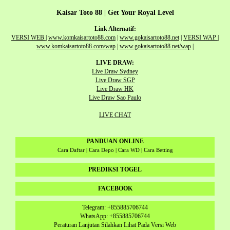
Kaisar Toto 88 | Get Your Royal Level
Link Alternatif:
VERSI WEB
|
www.komkaisartoto88.com
|
www.gokaisartoto88.net
|
VERSI WAP
|
www.komkaisartoto88.com/wap
|
www.gokaisartoto88.net/wap
|
LIVE DRAW:
Live Draw Sydney
Live Draw SGP
Live Draw HK
Live Draw Sao Paulo
LIVE CHAT
PANDUAN ONLINE
Cara Daftar | Cara Depo | Cara WD | Cara Betting
PREDIKSI TOGEL
FACEBOOK
Telegram: +855885706744
WhatsApp: +855885706744
Peraturan Lanjutan Silahkan Lihat Pada Versi Web