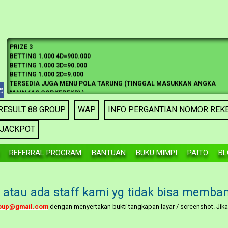
PRIZE 2
BETTING 1.000 4D=2.000.000
BETTING 1.000 3D=200.000
BETTING 1.000 2D=20.000
PRIZE 3
BETTING 1.000 4D=900.000
BETTING 1.000 3D=90.000
BETTING 1.000 2D=9.000
TERSEDIA JUGA MENU POLA TARUNG (TINGGAL MASUKKAN ANGKA
MAIN (AS,COP,KEP,EKR) )
HASIL BETTINGAN LANGSUNG MASUK KE EMAIL
KAISARTOTO88 (NO DISKON)
RESULT 88 GROUP
WAP
INFO PERGANTIAN NOMOR REK
JACKPOT
REFERRAL PROGRAM
BANTUAN
BUKU MIMPI
PAITO
BL
? atau ada staff kami yg tidak bisa memba
roup@gmail.com
dengan menyertakan bukti tangkapan layar / screenshot. Jika